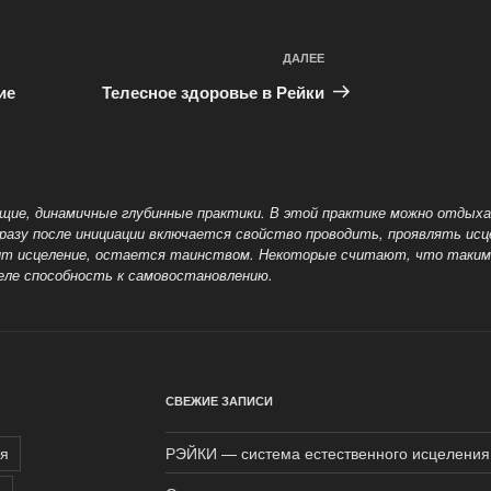
ДАЛЕЕ
Следующая
запись
ие
Телесное здоровье в Рейки
щие, динамичные глубинные практики. В этой практике можно отдыха
Сразу после инициации включается свойство проводить, проявлять ис
ходит исцеление, остается таинством. Некоторые считают, что таки
еле способность к самовостановлению.
СВЕЖИЕ ЗАПИСИ
я
РЭЙКИ — система естественного исцеления