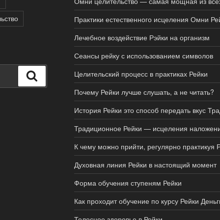
и
Омни целительство — самая мощная из все
ьство
Практики естественного исцеления Омни Ре
Лечебное воздействие Рэйки на организм
Сеансы рейку с использованием символов
Целительский процесс в практиках Рейки
Поиск
Почему Рейки лучше слушать, а не читать?
История Рейки это способ передать вкус Тр
Традиционное Рейки — исцеления наложен
К чему можно прийти, регулярно практикуя 
Духовная линия Рейки в настоящий момент
Форма обучения ступеням Рейки
Как проходит обучение по курсу Рейки Деньг
Телесное здоровье в Рейки