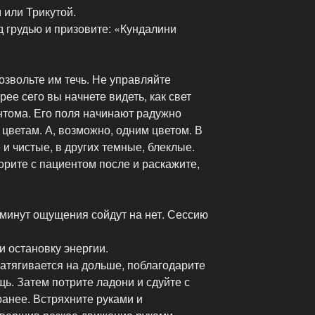
 или Трикутой.
 грудью и призовите: «Кундалини
озвольте им течь. Не управляйте
ее сего вы начнете видеть, как свет
нтома. Его поля начинают радужно
 цветам. А, возможно, одним цветом. В
 и чистые, в других темные, блеклые.
орите с пациентом после и раскажите,
 минут ощущения сойдут на нет. Сессию
и остановку энергии.
затягивается на дольше, поблагодарите
ь. Затем потрите ладони и сдуйте с
анее. Встряхните руками и