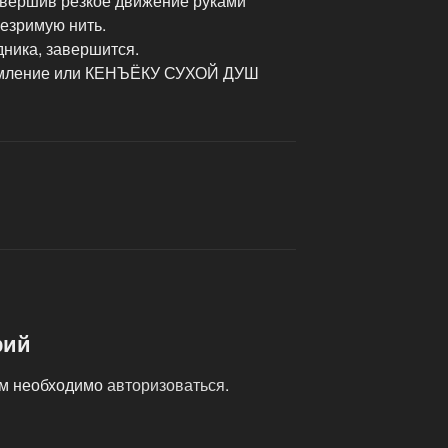
совершив резкое движение руками
незримую нить.
дника, завершится.
земление или КЕНЪЁКУ СУХОЙ ДУШ
рий
ам необходимо
авторизоваться
.