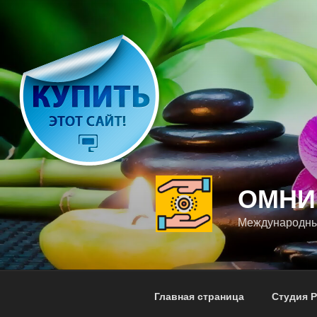
Перейти
к
содержимому
ОМНИ
Международны
Главная страница
Студия 