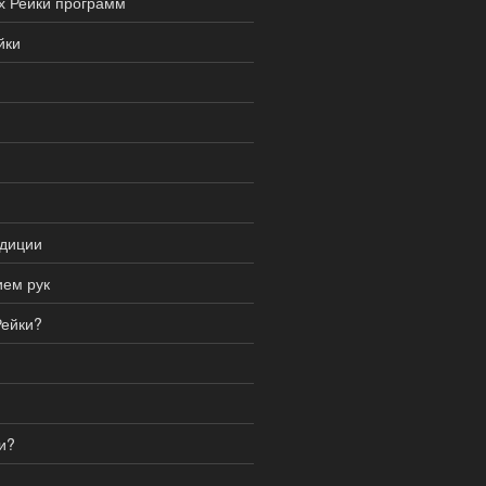
х Рейки программ
йки
адиции
ием рук
Рейки?
и?