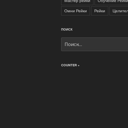
Мастер рейки
Обучение Рейк
Омни Рейки
Рейки
Целител
ПОИСК
Искать:
COUNTER +