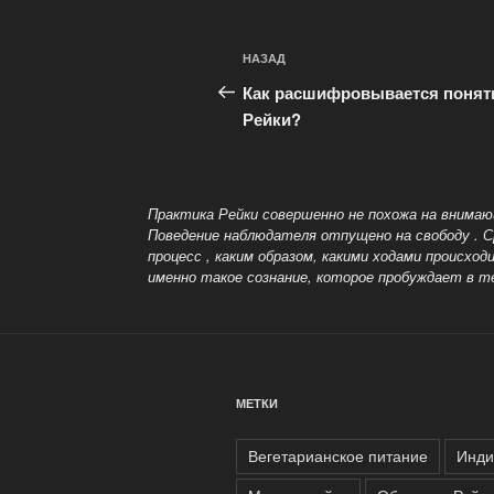
Навигация
Предыдущая
НАЗАД
по
запись:
Как расшифровывается понят
записям
Рейки?
Практика Рейки совершенно не похожа на внимаю
Поведение наблюдателя отпущено на свободу
. 
процесс , каким образом, какими ходами проис
именно такое сознание, которое пробуждает в т
МЕТКИ
Вегетарианское питание
Инди