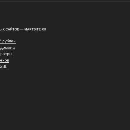
ЫХ САЙТОВ — MARTSITE.RU
2 рублей
 домена
ерверы
енов
 SSL