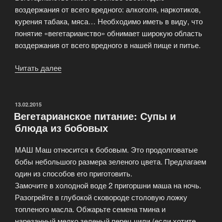
воздержания от всего вредного: алкоголя, наркотиков,
курения табака, мяса… Необходимо иметь в виду, что
понятие «вегетарианство» обнимает широкую область
воздержания от всего вредного в нашей пище и питье.
Читать далее
«Вегетарианское
питание»
ОПУБЛИКОВАНО
13.02.2015
Вегетарианское питание: Супы и
блюда из бобовых
МАШ Маш относится к бобовым. Это продолговатые
бобы небольшого размера зеленого цвета. Предлагаем
один из способов его приготовить.
Замочите в холодной воде 2 пригоршни маша на ночь.
Разогрейте в глубокой сковороде столовую ложку
топленого масла. Обжарьте семена тмина и
нарезанный мелко зеленый перец чили (если хотите