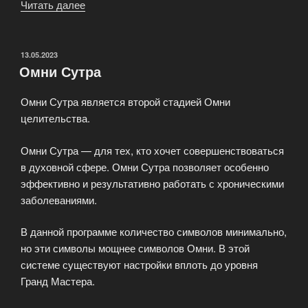
Читать далее
«Усуи
рейки
—
сокровенным
ОПУБЛИКОВАНО
13.05.2023
Омни Сутра
искусством
достижения
Омни Сутра является второй стадией Омни
счастья»
целительства.
Омни Сутра — для тех, кто хочет совершенствоваться
в духовной сфере. Омни Сутра позволяет особенно
эффективно и результативно работать с хроническими
заболеваниями.
В данной программе количество символов минимально,
но эти символы мощнее символов Омни. В этой
системе существуют настройки вплоть до уровня
Гранд Мастера.