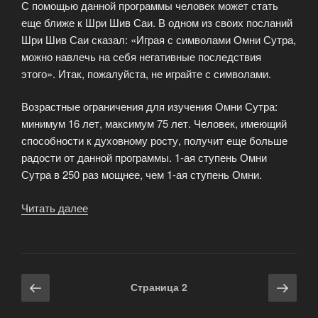
С помощью данной программы человек может стать
еще ближе к Шри Шив Саи. В одном из своих посланий
Шри Шив Саи сказал: «Играя с символами Омни Сутра,
можно навлечь на себя негативные последствия
этого». Итак, пожалуйста, не играйте с символами.
Возрастные ограничения для изучения Омни Сутра:
минимум 16 лет, максимум 75 лет. Человек, имеющий
способности к духовному росту, получит еще больше
радости от данной программы. 1-ая ступень Омни
Сутра в 250 раз мощнее, чем 1-ая ступень Омни.
Читать далее
«Омни
Сутра»
Навигация
Предыдущая
Сле
Страница
2
по
страница
стра
записям