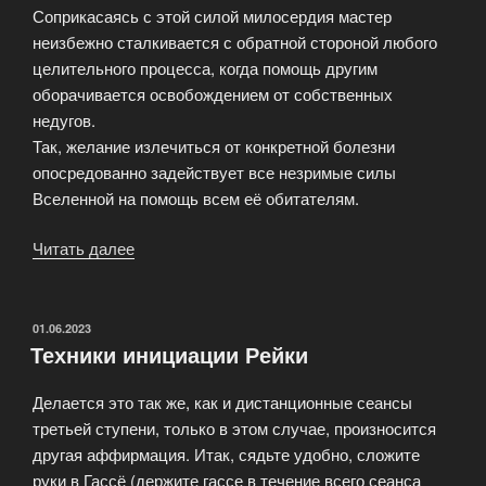
Соприкасаясь с этой силой милосердия мастер
неизбежно сталкивается с обратной стороной любого
целительного процесса, когда помощь другим
оборачивается освобождением от собственных
недугов.
Так, желание излечиться от конкретной болезни
опосредованно задействует все незримые силы
Вселенной на помощь всем её обитателям.
Читать далее
«Каруна
рейки
—
энергия
ОПУБЛИКОВАНО
01.06.2023
Техники инициации Рейки
милосердия
и
Делается это так же, как и дистанционные сеансы
ключ
третьей ступени, только в этом случае, произносится
к
другая аффирмация. Итак, сядьте удобно, сложите
сознанию»
руки в Гассё (держите гассе в течение всего сеанса