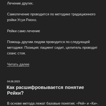
Лечение других.
Самолечение проводится по методике традиционного
рэйки Усуи Риохо.
Рейки само лечение
Помощь другим людям проводится по следующей
методике: Позиция: пациент сидит, целитель проводит
сеанс стоя.
Читать далее
«Практика
и
техники
на
ОПУБЛИКОВАНО
04.06.2023
Как расшифровывается понятие
первой
Рейки?
ступени
Кундалини
В основе метода лежат базовые понятия: «Рей» и «Ки».
рейки»