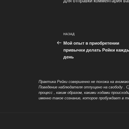
Для отправки комментария в
Навигация
Предыдущая
НАЗАД
по
запись:
Мой опыт в приобретении
записям
привычки делать Рейки кажд
день
Практика Рейки совершенно не похожа на внимаю
Поведение наблюдателя отпущено на свободу
. 
процесс , каким образом, какими ходами проис
именно такое сознание, которое пробуждает в т