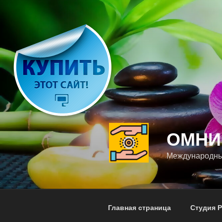
Перейти
к
содержимому
ОМНИ
Международны
Главная страница
Студия 