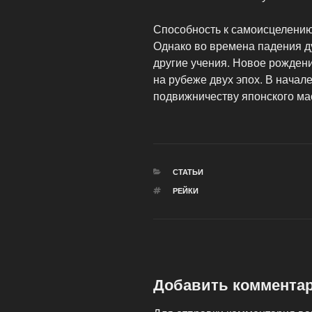
Способность к самоисцелению 
Однако во времена падения д
другие учения. Новое рожден
на рубеже двух эпох. В начал
подвижничеству японского ма
РУБРИКИ
СТАТЬИ
МЕТКИ
РЕЙКИ
Добавить коммента