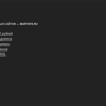
ЫХ САЙТОВ — MARTSITE.RU
2 рублей
 домена
ерверы
енов
 SSL