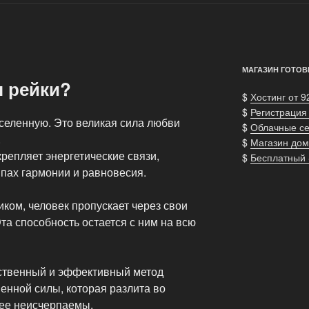
МАГАЗИН ГОТОВ
я рейки?
$
Хостинг от 9
$
Регистрация
селенную. Это великая сила любви
$
Облачные с
.
$
Магазин дом
крепляет энергетические связи,
$
Бесплатный
ипах гармонии и равновесия.
ком, человек пропускает через свои
та способность остается с ним на всю
ественный и эффективный метод
енной силы, которая разлита во
 ее неисчерпаемы.