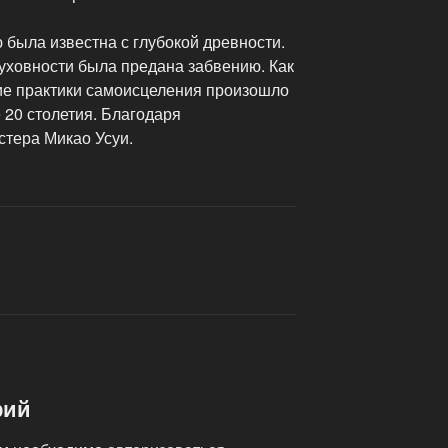
была известна с глубокой древности.
уховности была предана забвению. Как
ие практики самоисцеления произошло
е 20 столетия. Благодаря
стера Микао Усуи.
рий