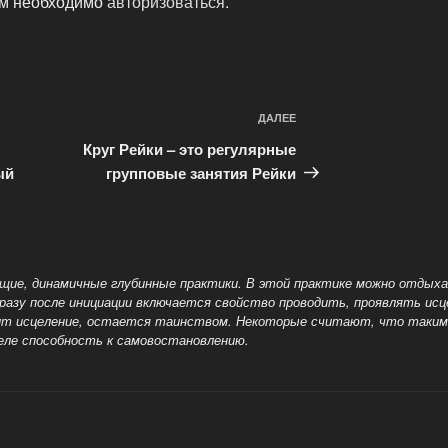
ам необходимо
авторизоваться
.
ДАЛЕЕ
Следующая
запись
Круг Рейки – это регулярные
ый
групповые занятия Рейки
щие, динамичные глубинные практики. В этой практике можно отдыха
Сразу после инициации включается свойство проводить, проявлять ис
ходит исцеление, остается таинством. Некоторые считают, что таки
еле способность к самовостановлению.