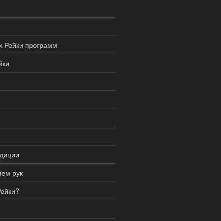
х Рейки программ
йки
адиции
ием рук
Рейки?